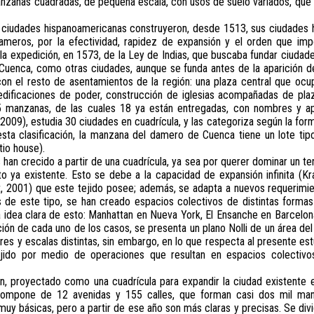
nzanas cuadradas, de pequeña escala, con usos de suelo variados, que 
 ciudades hispanoamericanas construyeron, desde 1513, sus ciudades h
eros, por la efectividad, rapidez de expansión y el orden que imp
la expedición, en 1573, de la Ley de Indias, que buscaba fundar ciudad
uenca, como otras ciudades, aunque se funda antes de la aparición de
 con el resto de asentamientos de la región: una plaza central que o
dificaciones de poder, construcción de iglesias acompañadas de plaza
5 manzanas, de las cuales 18 ya están entregadas, con nombres y ape
2009), estudia 30 ciudades en cuadrícula, y las categoriza según la forma
sta clasificación, la manzana del damero de Cuenca tiene un lote tipo 
io house).
an crecido a partir de una cuadrícula, ya sea por querer dominar un terr
o ya existente. Esto se debe a la capacidad de expansión infinita (Kra
ant, 2001) que este tejido posee; además, se adapta a nuevos requerimi
s de este tipo, se han creado espacios colectivos de distintas formas
idea clara de esto: Manhattan en Nueva York, El Ensanche en Barcelon
ión de cada uno de los casos, se presenta un plano Nolli de un área del 
res y escalas distintas, sin embargo, en lo que respecta al presente e
jido por medio de operaciones que resultan en espacios colectivos
tan, proyectado como una cuadrícula para expandir la ciudad existente
compone de 12 avenidas y 155 calles, que forman casi dos mil man
y básicas, pero a partir de ese año son más claras y precisas. Se divi