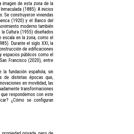
la imagen de esta zona de la
 Inmaculada (1885). A inicios
as. Se construyeron viviendas
uenca (1920) y el Banco del
l movimiento moderno también
 la Cultura (1955) diseñados
n escala en la zona, como el
85). Durante el siglo XXI, la
construcción de edificaciones
 y espacios públicos como el
San Francisco (2020), entre
 la fundación española; sin
es de distintas épocas que,
nnovaciones en movilidad, las
ecuadamente transformaciones
as que respondemos con este
ficar? ¿Cómo se configuran
e propiedad privada, pero de