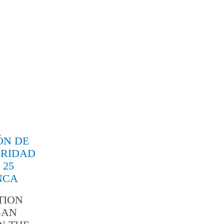
ÓN DE
ARIDAD
 25
NCA
TION
BAN