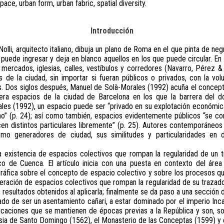
pace, urban form, urban fabric, spatial diversity.
Introducción
olli, arquitecto italiano, dibuja un plano de Roma en el que pinta de ne
puede ingresar y deja en blanco aquellos en los que puede circular. En
 mercados, iglesias, calles, vestíbulos y corredores (Navarro, Pérez &
de la ciudad, sin importar si fueran públicos o privados, con la vol
os. Dos siglos después, Manuel de Solà-Morales (1992) acuña el concep
era espacios de la ciudad de Barcelona en los que la barrera del d
es (1992), un espacio puede ser “privado en su explotación económica
no” (p. 24); así como también, espacios evidentemente públicos “se con
en distintos particulares libremente” (p. 25). Autores contemporáneos 
mo generadores de ciudad, sus similitudes y particularidades en d
la existencia de espacios colectivos que rompan la regularidad de un 
co de Cuenca. El artículo inicia con una puesta en contexto del área
iográfica sobre el concepto de espacio colectivo y sobre los procesos q
eración de espacios colectivos que rompan la regularidad de su trazado
s resultados obtenidos al aplicarla; finalmente se da paso a una sección 
do de ser un asentamiento cañari, a estar dominado por el imperio Inca
icaciones que se mantienen de épocas previas a la República y son, so
lesia de Santo Domingo (1562), el Monasterio de las Conceptas (1599) y