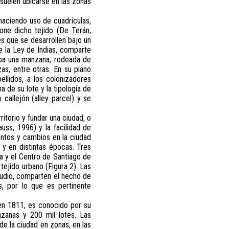
suelen ubicarse en las zonas
aciendo uso de cuadrículas,
one dicho tejido (De Terán,
es que se desarrollen bajo un
 la Ley de Indias, comparte
cupa una manzana, rodeada de
s, entre otras. En su plano
llidos, a los colonizadores
 de su lote y la tipología de
callejón (alley parcel) y se
itorio y fundar una ciudad, o
uss, 1996) y la facilidad de
entos y cambios en la ciudad
 y en distintas épocas. Tres
a y el Centro de Santiago de
tejido urbano (Figura 2). Las
studio, comparten el hecho de
, por lo que es pertinente
 en 1811, es conocido por su
zanas y 200 mil lotes. Las
de la ciudad en zonas, en las