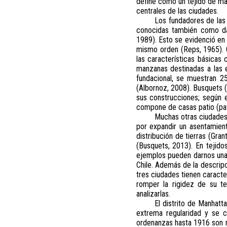
define como un tejido de ma
centrales de las ciudades.
Los fundadores de las
conocidas también como dam
1989). Esto se evidenció en 
mismo orden (Reps, 1965). C
las características básicas
manzanas destinadas a las e
fundacional, se muestran 2
(Albornoz, 2008). Busquets (
sus construcciones; según e
compone de casas patio (pat
Muchas otras ciudades h
por expandir un asentamient
distribución de tierras (Gr
(Busquets, 2013). En tejido
ejemplos pueden darnos una 
Chile. Además de la descripc
tres ciudades tienen caracte
romper la rigidez de su te
analizarlas.
El distrito de Manhat
extrema regularidad y se 
ordenanzas hasta 1916 son mu