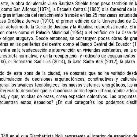
parte, la obra del alemán Juan Bautista Stiehle tiene peso también en 
s como San Alfonso (1874), la Escuela Central (1882) o la Catedral de la
na gran influencia del renacimiento francés en las 25 manzanas estudiad
asa Ordóñez Jerves (1910), el primer edificio de la Universidad de C
an actualmente la Corte de Justicia y la Alcaldía, respectivamente. E
con obras como el Palacio Municipal (1954) o el edificio de La Casa de
de origen uruguayo. Desde entonces, se construyen pocas obras de gra
tras en las periferias del centro como el Banco Central del Ecuador (19
centra en la readecuación e intervención en viviendas existentes, en la 
a estricta normativa; y en la recuperación y rediseño de equipamientos
, el Seminario San Luis (2014), la calle Santa Ana (2017), la plaza 
jido de esta zona de la ciudad, se constata que no ha variado desde
cumulación de decisiones arquitectónicas, constructivas y cultural
poran los avances tecnológicos, los nuevos sistemas energéticos, las i
 interesante descubrir que la cuadrícula como tejido urbano recibe ad
dad, y que, muchas de estas, crean espacios colectivos. Las pregunt
ncuentran estos espacios? ¿En qué categorías los podemos clasi
748 en el que Giambattista Nolli representa el interior de espacios d