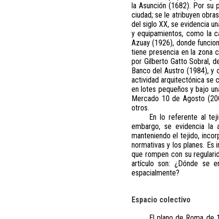
la Asunción (1682). Por su 
ciudad; se le atribuyen obra
del siglo XX, se evidencia u
y equipamientos, como la c
Azuay (1926), donde funcion
tiene presencia en la zona 
por Gilberto Gatto Sobral, 
Banco del Austro (1984), y o
actividad arquitectónica se 
en lotes pequeños y bajo un
Mercado 10 de Agosto (2003)
otros.
En lo referente al te
embargo, se evidencia la a
manteniendo el tejido, incor
normativas y los planes. Es
que rompen con su regulari
artículo son: ¿Dónde se e
espacialmente?
Espacio colectivo
El plano de Roma de 1