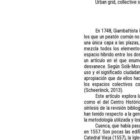
Urban grid, collective s
En 1748, Giambattista N
los que un peatón común no 
una única capa a las plazas,
mezcla todos los elementos 
espacio híbrido entre los d
un artículo en el que enum
desvanece. Según Solà-Moral
uso y el significado ciudada
apropiación que de ellos hac
los espacios colectivos co
(Scheerlinck, 2013).
Este artículo explora 
como el del Centro Históri
síntesis de la revisión bibl
han tenido respecto a la gen
la metodología utilizada y lo
Cuenca, que había pasa
en 1557. Son pocas las edif
Catedral Vieja (1557), la Ig