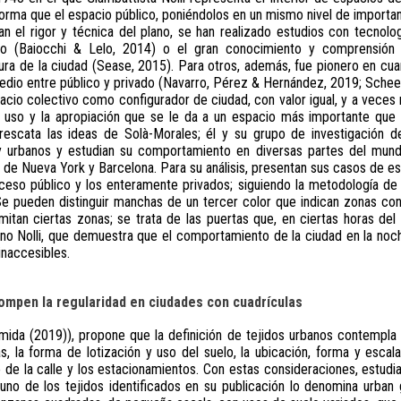
orma que el espacio público, poniéndolos en un mismo nivel de importanci
an el rigor y técnica del plano, se han realizado estudios con tecnolo
no (Baiocchi & Lelo, 2014) o el gran conocimiento y comprensión del 
ctura de la ciudad (Sease, 2015). Para otros, además, fue pionero en cuan
edio entre público y privado (Navarro, Pérez & Hernández, 2019; Scheer
acio colectivo como configurador de ciudad, con valor igual, y a veces
l uso y la apropiación que se le da a un espacio más importante que 
 rescata las ideas de Solà-Morales; él y su grupo de investigación d
 y urbanos y estudian su comportamiento en diversas partes del mun
 de Nueva York y Barcelona. Para su análisis, presentan sus casos de est
ceso público y los enteramente privados; siguiendo la metodología de 
Se pueden distinguir manchas de un tercer color que indican zonas con
mitan ciertas zonas; se trata de las puertas que, en ciertas horas del
ano Nolli, que demuestra que el comportamiento de la ciudad en la no
inaccesibles.
ompen la regularidad en ciudades con cuadrículas
ida (2019)), propone que la definición de tejidos urbanos contempla 
 la forma de lotización y uso del suelo, la ubicación, forma y escala 
 de la calle y los estacionamientos. Con estas consideraciones, estudi
uno de los tejidos identificados en su publicación lo denomina urban g