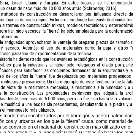
a, Siria, Israel, Líbano y Turquía. En estos lugares se ha encontrad
ue datan de hace más de 10.000 años atrás (Schroeder, 2016).
 métodos de construcción se desarrollaron por influencia directa del
cnológicas de cada región. En lugares en donde han existido abundantes
a en sistemas de construcción mixtos, modelos tectónicos y estereotómi
edra han sido escasos, la “tierra” ha sido empleada para la conformaci
eotómicos.
la antigüedad aprovecharon la ventaja de preparar piezas de tamaño r
 secado. Además, el uso de materiales como la paja y otros “est
oceso paulatino de experimentación de la técnica.
historia ha demostrado que los avances tecnológicos en la construcción c
ficables para la industria y al haber sido relegados al olvido por par
icaces para satisfacer las crecientes demandas de la arquitectura y la
o de los años la “tierra” fue desplazada por materiales procesados 
an moldearse previamente. Un claro ejemplo de este fenómeno fue la fabric
de vista de la resistencia mecánica, la resistencia a la humedad y a 
 la construcción. Las propiedades cerámicas que adquiría la arcil
as desde hace más de 5.000 años, pero no fue sino hasta la revolución 
se masificó a una escala sin precedentes, desplazando a la piedra y a 
n el mampuesto más utilizado.
les modernos (encabezados por el hormigón y acero) patrocina
ónicos y urbanos en los que la “tierra” cruda, como material de
 se convirtió en el material de construcción más utilizado en 
la Arquitectura y la Ingeniería) volcó su atención hacia los mate