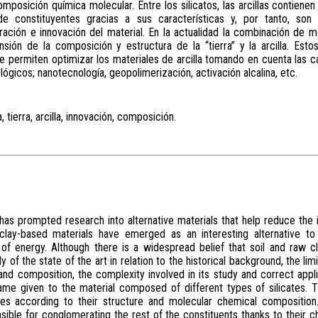
mposición química molecular. Entre los silicatos, las arcillas contiene
e constituyentes gracias a sus características y, por tanto, so
ración e innovación del material. En la actualidad la combinación de m
ión de la composición y estructura de la “tierra” y la arcilla. Est
e permiten optimizar los materiales de arcilla tomando en cuenta las c
gicos; nanotecnología, geopolimerización, activación alcalina, etc.
 tierra, arcilla, innovación, composición.
as prompted research into alternative materials that help reduce the 
 clay-based materials have emerged as an interesting alternative to 
of energy. Although there is a widespread belief that soil and raw c
 of the state of the art in relation to the historical background, the limi
s and composition, the complexity involved in its study and correct appl
 name given to the material composed of different types of silicates. 
ies according to their structure and molecular chemical composition.
sible for conglomerating the rest of the constituents thanks to their ch