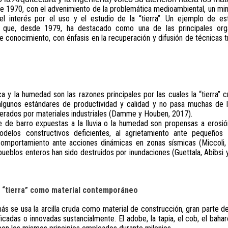
de 1970, con el advenimiento de la problemática medioambiental, un min
l interés por el uso y el estudio de la “tierra”. Un ejemplo de este
 que, desde 1979, ha destacado como una de las principales orga
de conocimiento, con énfasis en la recuperación y difusión de técnicas 
a y la humedad son las razones principales por las cuales la “tierra”
algunos estándares de productividad y calidad y no pasa muchas de l
erados por materiales industriales (Damme y Houben, 2017).
e de barro expuestas a la lluvia o la humedad son propensas a erosión
odelos constructivos deficientes, al agrietamiento ante pequeños
comportamiento ante acciones dinámicas en zonas sísmicas (Miccoli, 
ueblos enteros han sido destruidos por inundaciones (Guettala, Abibsi 
a “tierra” como material contemporáneo
ás se usa la arcilla cruda como material de construcción, gran parte de
icadas o innovadas sustancialmente. El adobe, la tapia, el cob, el bahare