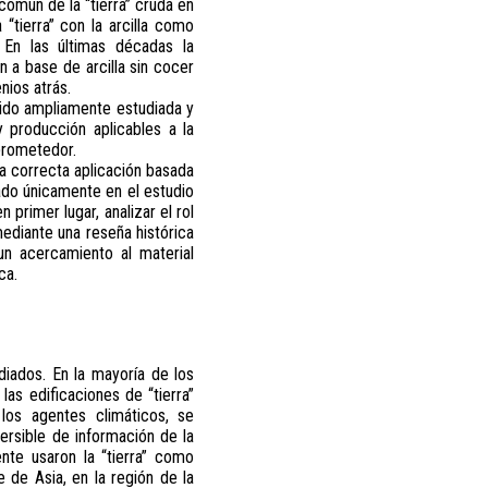
común de la “tierra” cruda en
“tierra” con la arcilla como
 En las últimas décadas la
 a base de arcilla sin cocer
nios atrás.
 sido ampliamente estudiada y
y producción aplicables a la
 prometedor.
a correcta aplicación basada
ado únicamente en el estudio
 primer lugar, analizar el rol
ediante una reseña histórica
 un acercamiento al material
ca.
diados. En la mayoría de los
las edificaciones de “tierra”
los agentes climáticos, se
versible de información de la
ente usaron la “tierra” como
 de Asia, en la región de la