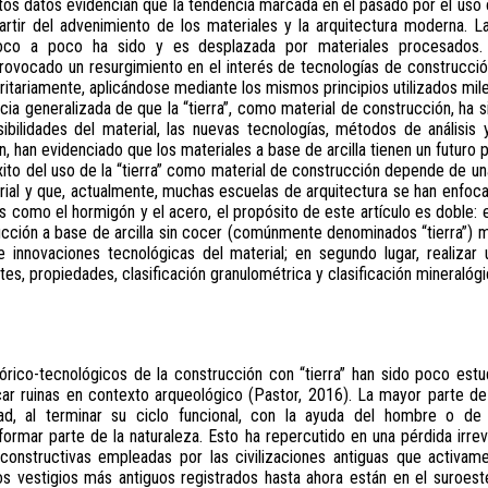
tos datos evidencian que la tendencia marcada en el pasado por el uso 
rtir del advenimiento de los materiales y la arquitectura moderna. La 
poco a poco ha sido y es desplazada por materiales procesados.
rovocado un resurgimiento en el interés de tecnologías de construcción
itariamente, aplicándose mediante los mismos principios utilizados mile
cia generalizada de que la “tierra”, como material de construcción, ha
bilidades del material, las nuevas tecnologías, métodos de análisis 
n, han evidenciado que los materiales a base de arcilla tienen un futuro
ito del uso de la “tierra” como material de construcción depende de un
rial y que, actualmente, muchas escuelas de arquitectura se han enfoc
s como el hormigón y el acero, el propósito de este artículo es doble: en
ucción a base de arcilla sin cocer (comúnmente denominados “tierra”) m
 e innovaciones tecnológicas del material; en segundo lugar, realizar
, propiedades, clasificación granulométrica y clasificación mineralógi
órico-tecnológicos de la construcción con “tierra” han sido poco estu
ficar ruinas en contexto arqueológico (Pastor, 2016). La mayor parte de 
ad, al terminar su ciclo funcional, con la ayuda del hombre o de 
formar parte de la naturaleza. Esto ha repercutido en una pérdida irre
 constructivas empleadas por las civilizaciones antiguas que activam
os vestigios más antiguos registrados hasta ahora están en el suroeste