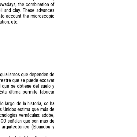
Nowadays, the combination of
il and clay. These advances
into account the microscopic
tion, etc.
loquialismos que dependen de
errestre que se puede excavar
al que se obtiene del suelo y
sta última permite fabricar
lo largo de la historia, se ha
dos Unidos estima que más de
ecnologías vernáculas: adobe,
NESCO señalan que son más de
arquitectónico (Eloundou y