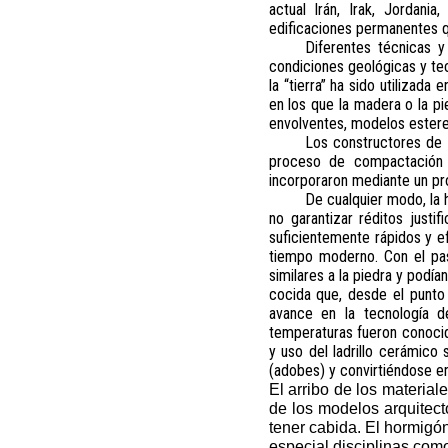
actual Irán, Irak, Jordani
edificaciones permanentes q
Diferentes técnicas y
condiciones geológicas y te
la “tierra” ha sido utilizad
en los que la madera o la pi
envolventes, modelos ester
Los constructores de 
proceso de compactación y
incorporaron mediante un pr
De cualquier modo, la 
no garantizar réditos justi
suficientemente rápidos y ef
tiempo moderno. Con el pas
similares a la piedra y podí
cocida que, desde el punto 
avance en la tecnología de
temperaturas fueron conocid
y uso del ladrillo cerámico 
(adobes) y convirtiéndose e
El arribo de los materia
de los modelos arquitect
tener cabida. El hormigón
especial disciplinas como 