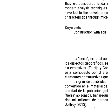
they are considered fundame
modern analysis techniques 
have led to the development
characteristics through micr
Keywords
Construction with soil, 
La “tierra”, material 
los dialectos geográficos, s
sin explosivos (Torrijo y Co
está compuesto por diferen
elementos constructivos que
La gran disponibilidad d
convertido en el material d
la mitad de la población glo
“tierra” apisonada, baharequ
dos mil millones de person
Joffroy, 2013).