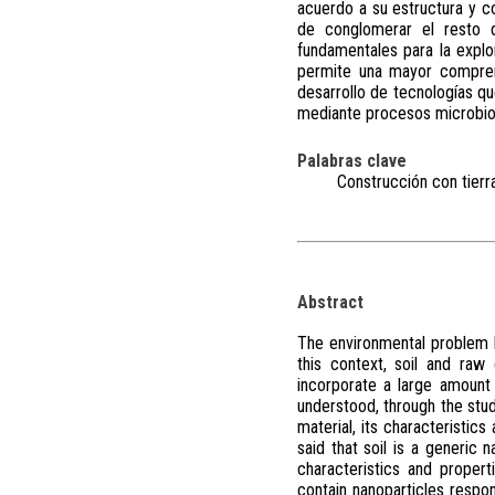
acuerdo a su estructura y co
de conglomerar el resto d
fundamentales para la explo
permite una mayor comprens
desarrollo de tecnologías qu
mediante procesos microbioló
Palabras clave
Construcción con tierra,
Abstract
The environmental problem h
this context, soil and raw
incorporate a large amount 
understood, through the study
material, its characteristic
said that soil is a generic
characteristics and propert
contain nanoparticles respon