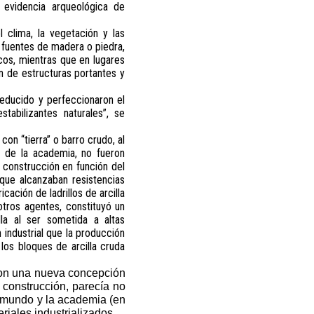
o evidencia arqueológica de
 clima, la vegetación y las
 fuentes de madera o piedra,
cos, mientras que en lugares
ón de estructuras portantes y
educido y perfeccionaron el
abilizantes naturales”, se
on “tierra” o barro crudo, al
te de la academia, no fueron
 construcción en función del
que alcanzaban resistencias
ación de ladrillos de arcilla
otros agentes, constituyó un
la al ser sometida a altas
industrial que la producción
los bloques de arcilla cruda
ron una nueva concepción
 construcción, parecía no
el mundo y la academia (en
riales industrializados.