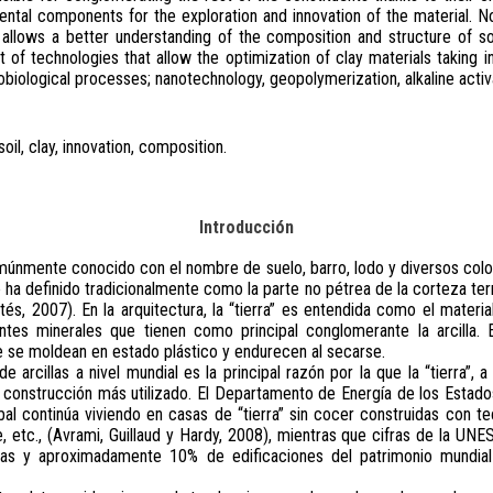
ntal components for the exploration and innovation of the material. 
allows a better understanding of the composition and structure of so
 of technologies that allow the optimization of clay materials taking 
obiological processes; nanotechnology, geopolymerization, alkaline activa
soil, clay, innovation, composition.
Introducción
comúnmente conocido con el nombre de suelo, barro, lodo y diversos co
e ha definido tradicionalmente como la parte no pétrea de la corteza t
rtés, 2007). En la arquitectura, la “tierra” es entendida como el materi
tes minerales que tienen como principal conglomerante la arcilla. E
 se moldean en estado plástico y endurecen al secarse.
e arcillas a nivel mundial es la principal razón por la que la “tierra”, a 
e construcción más utilizado. El Departamento de Energía de los Esta
bal continúa viviendo en casas de “tierra” sin cocer construidas con t
e, etc., (Avrami, Guillaud y Hardy, 2008), mientras que cifras de la U
as y aproximadamente 10% de edificaciones del patrimonio mundial 