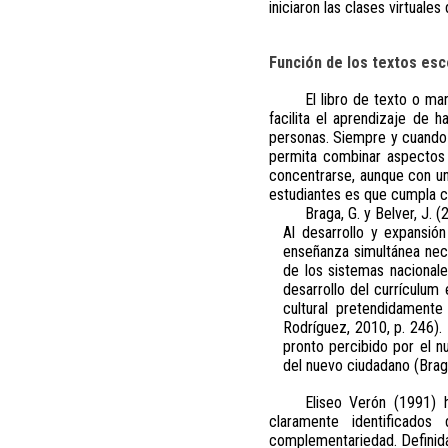
iniciaron las clases virtuale
Función de los textos esc
El libro de texto o ma
facilita el aprendizaje de 
personas. Siempre y cuando e
permita combinar aspectos 
concentrarse, aunque con un
estudiantes es que cumpla co
Braga, G. y Belver, J. 
Al desarrollo y expansió
enseñanza simultánea nece
de los sistemas nacionale
desarrollo del currículum
cultural pretendidamente 
Rodríguez, 2010, p. 246). 
pronto percibido por el n
del nuevo ciudadano (Braga,
Eliseo Verón (1991) 
claramente identificados
complementariedad. Definid