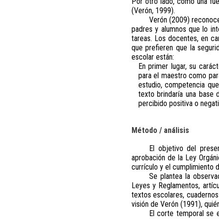
Por otro lado, como una fue
(Verón, 1999).
Verón (2009) reconoce 
padres y alumnos que lo int
tareas. Los docentes, en cam
que prefieren que la seguri
escolar están:
En primer lugar, su caráct
para el maestro como para 
estudio, competencia que 
texto brindaría una base 
percibido positiva o negat
Método / análisis
El objetivo del prese
aprobación de la Ley Orgáni
currículo y el cumplimiento 
Se plantea la observa
Leyes y Reglamentos, artícul
textos escolares, cuadernos
visión de Verón (1991), quién
El corte temporal se 