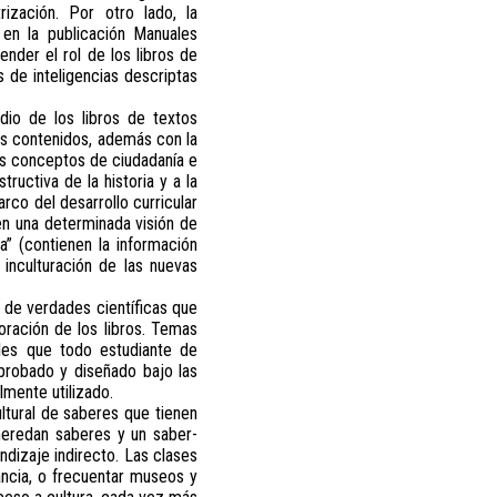
ización. Por otro lado, la
 en la publicación Manuales
nder el rol de los libros de
 de inteligencias descriptas
dio de los libros de textos
os contenidos, además con la
los conceptos de ciudadanía e
ructiva de la historia y a la
rco del desarrollo curricular
ten una determinada visión de
a” (contienen la información
 inculturación de las nuevas
s de verdades científicas que
boración de los libros. Temas
ales que todo estudiante de
aprobado y diseñado bajo las
mente utilizado.
ltural de saberes que tienen
heredan saberes y un saber-
dizaje indirecto. Las clases
vancia, o frecuentar museos y