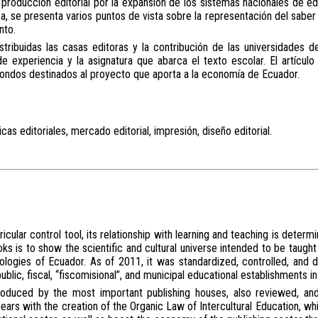
la producción editorial por la expansión de los sistemas nacionales de 
 se presenta varios puntos de vista sobre la representación del saber of
nto.
tribuidas las casas editoras y la contribución de las universidades de
e experiencia y la asignatura que abarca el texto escolar. El artícul
 fondos destinados al proyecto que aporta a la economía de Ecuador.
icas editoriales, mercado editorial, impresión, diseño editorial.
icular control tool, its relationship with learning and teaching is deter
ks is to show the scientific and cultural universe intended to be taught
ologies of Ecuador. As of 2011, it was standardized, controlled, and d
ublic, fiscal, “fiscomisional”, and municipal educational establishments i
oduced by the most important publishing houses, also reviewed, an
pears with the creation of the Organic Law of Intercultural Education, w