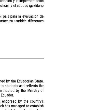
educación y la implementación
icial y el acceso igualitario
l país para la evaluación de
o muestra también diferentes
mined by the Ecuadorian State.
 to students and reflects the
istributed by the Ministry of
n Ecuador.
d endorsed by the country's
hich has managed to establish