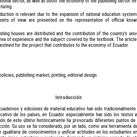
cational sector, as well as boost the economy of the publishing sector th
turing.
roduction is relevant due to the expansion of national education syste
oints of view are presented on the representation of official kno
ishing houses are distributed and the contribution of the country's unive
area of experience and the subject covered by the textbook. The article
destined for the project that contributes to the economy of Ecuador.
policies, publishing market, printing, editorial design.
Introducción
cuadernos y ediciones de material educativo han sido tradicionalmente
ucativo de los países, en Ecuador especialmente han sido los textos 
ción de este último históricamente ha provocado diferentes puntos de 
ucción. Su uso se ha considerado, por un lado, como una herramienta de
se igualitaria de conocimientos y unificar actitudes en los estudiantes