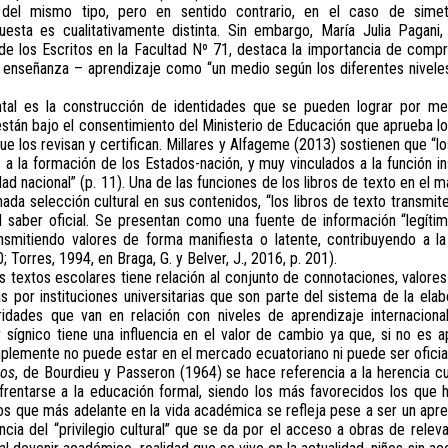
el mismo tipo, pero en sentido contrario, en el caso de simetr
esta es cualitativamente distinta. Sin embargo, María Julia Pagani,
de los Escritos en la Facultad Nº 71, destaca la importancia de compre
 enseñanza – aprendizaje como “un medio según los diferentes niveles
tal es la construcción de identidades que se pueden lograr por me
stán bajo el consentimiento del Ministerio de Educación que aprueba l
que los revisan y certifican. Millares y Alfageme (2013) sostienen que “
 a la formación de los Estados-nación, y muy vinculados a la función inst
d nacional” (p. 11). Una de las funciones de los libros de texto en el ma
ada selección cultural en sus contenidos, “los libros de texto transmi
el saber oficial. Se presentan como una fuente de información “legítim
nsmitiendo valores de forma manifiesta o latente, contribuyendo a la
 Torres, 1994, en Braga, G. y Belver, J., 2016, p. 201).
los textos escolares tiene relación al conjunto de connotaciones, valore
s por instituciones universitarias que son parte del sistema de la ela
ridades que van en relación con niveles de aprendizaje internacion
r sígnico tiene una influencia en el valor de cambio ya que, si no es 
plemente no puede estar en el mercado ecuatoriano ni puede ser oficial
ros
, de Bourdieu y Passeron (1964) se hace referencia a la herencia cu
frentarse a la educación formal, siendo los más favorecidos los que 
s que más adelante en la vida académica se refleja pese a ser un apren
ncia del “privilegio cultural” que se da por el acceso a obras de rele