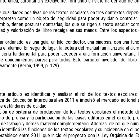
nte única, autoritaria y excluyente, formando un sistema cerrado de ot
cualidades positivas de los textos escolares en tres contextos dependi
erpretan como un objeto de seguridad para poder ayudar o controlar e
bio, tienen posturas contrarias, los que se rigen al texto escolar com
dad y valorización del libro recaiga en sus manos. Entre los aspectos
er ordenado, es una guía, un hilo conductor, una sinopsis, con una fun
el alumno. En segundo lugar, la lectura del manual familiarizaría al alu
sería fundamental para poder acceder a una formación universitaria. En
de conocimientos pareja para todos. Este carácter nivelador del libro
ivamente (Verón, 1999, p. 129).
nte artículo es identificar y analizar el rol de los textos escolar
ca de Educación Intercultural en 2011 e impulsó el mercado editorial a
de estándares de calidad.
ción de sistema de producción de los textos escolares el método de
o de prensa y la participación de las casas editoras en el circuito pr
 de trabajo y demás material complementario. Además, de rol que cump
 identificó las funciones de los textos escolares y su incidencia en el 
establece entre 2011 que inicio el proyecto con la Ley Orgánica de 