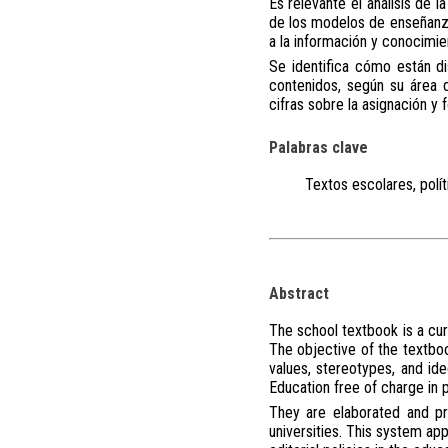
Es relevante el análisis de 
de los modelos de enseñanza,
a la información y conocimie
Se identifica cómo están dis
contenidos, según su área d
cifras sobre la asignación y
Palabras clave
Textos escolares, polít
Abstract
The school textbook is a curr
The objective of the textboo
values, stereotypes, and ide
Education free of charge in p
They are elaborated and pr
universities. This system ap