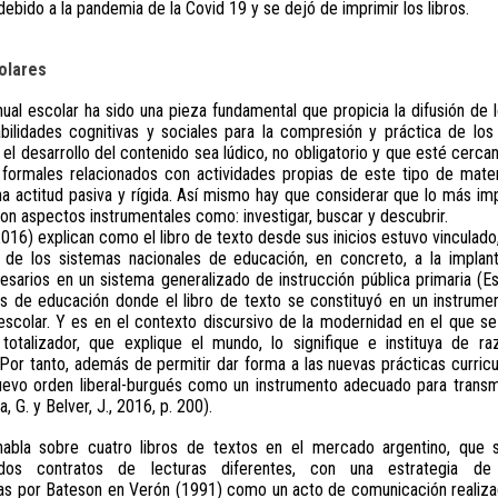
s debido a la pandemia de la Covid 19 y se dejó de imprimir los libros.
olares
nual escolar ha sido una pieza fundamental que propicia la difusión de 
habilidades cognitivas y sociales para la compresión y práctica de l
l desarrollo del contenido sea lúdico, no obligatorio y que esté cerca
formales relacionados con actividades propias de este tipo de materi
a actitud pasiva y rígida. Así mismo hay que considerar que lo más imp
n aspectos instrumentales como: investigar, buscar y descubrir.
(2016) explican como el libro de texto desde sus inicios estuvo vinculado
n de los sistemas nacionales de educación, en concreto, a la impla
sarios en un sistema generalizado de instrucción pública primaria (E
s de educación donde el libro de texto se constituyó en un instrume
 escolar. Y es en el contexto discursivo de la modernidad en el que se
totalizador, que explique el mundo, lo signifique e instituya de ra
Por tanto, además de permitir dar forma a las nuevas prácticas curricul
uevo orden liberal-burgués como un instrumento adecuado para transmit
 G. y Belver, J., 2016, p. 200).
habla sobre cuatro libros de textos en el mercado argentino, que s
 dos contratos de lecturas diferentes, con una estrategia de
as por Bateson en Verón (1991) como un acto de comunicación realiza