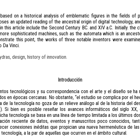
 based on a historical analysis of emblematic figures in the fields of
oses an updated reading of the ancestral origin of digital technology, and 
 this article include the Second Century BC. and XIV a.C. Initially. the 
f more sophisticated machines, such as the automata which is an ancest
nstrate this point, the works of three notable inventors were examin
o Da Vinci.
ras, design, history of innovation.
Introducción
antos tecnológicos y su correspondencia con el arte y el diseño se ha 
s en épocas cercanas. No obstante, “el estudio se complica por el hech
 de la tecnología no goza de un relieve análogo al de la historia del desa
9). Si bien es posible reseñar los avances informáticos del siglo XX
cha tecnología se basa en una línea de tiempo limitada a los últimos dos
cación reciente de datos, eventos y manuscritos poco conocidos, t
lecer conexiones inéditas que propician una nueva hermenéutica de la
ecnología, a la par de aquellas que ocurren en el ámbito cultural.