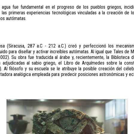
 agua fue fundamental en el progreso de los pueblos griegos, incid
litó las primeras experiencias tecnológicas vinculadas a la creación 
 los autómatas.
sa (Siracusa, 287 a.C - 212 a.C.) creó y perfeccionó los mecanis
uido para diseñar y activar increíbles autómatas. Al igual que Tales de 
002). Su obra fue traducida al árabe y, recientemente, la Biblioteca d
 adjudicadas al sabio griego, el Libro de Arquímedes sobre la cons
). Al filósofo y su escuela se le atribuye la posible creación del cél
utadora analógica empleada para predecir posiciones astronómicas y ecl