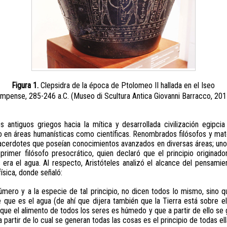
Figura 1.
Clepsidra de la época de Ptolomeo II hallada en el Iseo
mpense, 285-246 a.C. (Museo di Scultura Antica Giovanni Barracco, 201
s antiguos griegos hacia la mítica y desarrollada civilización egipci
to en áreas humanísticas como científicas. Renombrados filósofos y ma
sacerdotes que poseían conocimientos avanzados en diversas áreas; uno 
 primer filósofo presocrático, quien declaró que el principio originado
 era el agua. Al respecto, Aristóteles analizó el alcance del pensamie
ísica, donde señaló:
úmero y a la especie de tal principio, no dicen todos lo mismo, sino q
ce que es el agua (de ahí que dijera también que la Tierra está sobre 
que el alimento de todos los seres es húmedo y que a partir de ello se 
a partir de lo cual se generan todas las cosas es el principio de todas ell