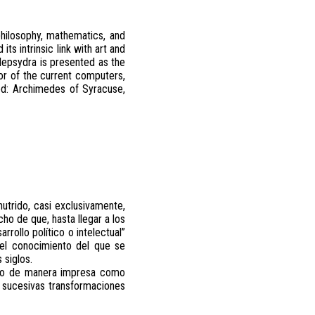
 philosophy, mathematics, and
its intrinsic link with art and
clepsydra is presented as the
or of the current computers,
ed: Archimedes of Syracuse,
nutrido, casi exclusivamente,
o de que, hasta llegar a los
rrollo político o intelectual”
, el conocimiento del que se
 siglos.
anto de manera impresa como
s sucesivas transformaciones