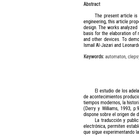
Abstract
The present article is
engineering, this article prop
design. The works analyzed in
basis for the elaboration o
and other devices. To demo
Ismail Al-Jazari and Leonard
Keywords:
automaton, clepsyd
El estudio de los adel
de acontecimientos producido
tiempos modernos, la historia
(Derry y Williams, 1993, p.
dispone sobre el origen de di
La traducción y publi
electrónica, permiten estab
que sigue experimentando la t